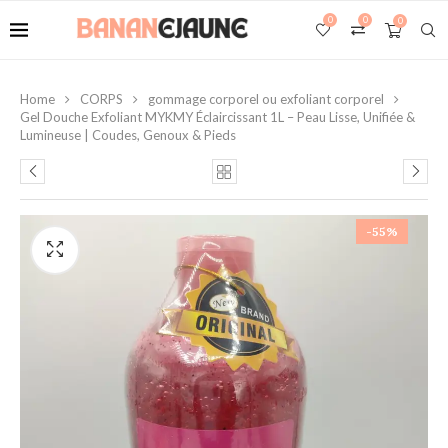
0
0
0
Home
CORPS
gommage corporel ou exfoliant corporel
Gel Douche Exfoliant MYKMY Éclaircissant 1L – Peau Lisse, Unifiée &
Lumineuse | Coudes, Genoux & Pieds
-55%