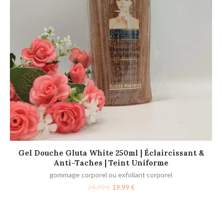
AJOUTER AU PANIER
Gel Douche Gluta White 250ml | Éclaircissant &
Sa
Anti-Taches | Teint Uniforme
gommage corporel ou exfoliant corporel
f
24.99
€
19.99
€