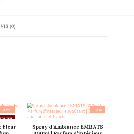
VIS (0)
-31%
-25%
ÉPUISÉ
AJOUTER AU PANIER
 Fleur
Spray d’Ambiance EMRATS
rfum
300ml | Parfum d’intérieur