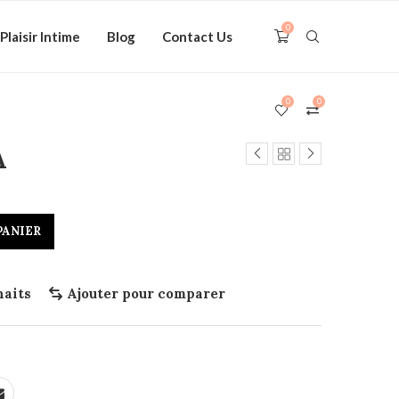
0
Plaisir Intime
Blog
Contact Us
0
0
A
PANIER
haits
Ajouter pour comparer