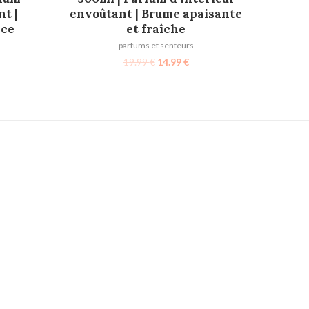
t |
envoûtant | Brume apaisante
nce
et fraîche
parfums et senteurs
19.99
€
14.99
€