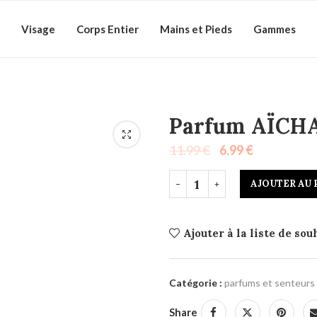
Visage
Corps Entier
Mains et Pieds
Gammes
Parfum AÏCH
11.99
€
6.99
€
AJOUTER AU 
Ajouter à la liste de sou
Catégorie :
parfums et senteurs
Share