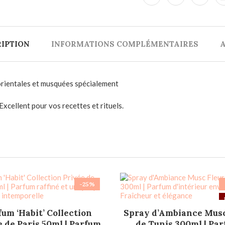
IPTION
INFORMATIONS COMPLÉMENTAIRES
A
orientales et musquées spécialement
Excellent pour vos recettes et rituels.
-25%
AJOUTER AU PANIER
LIRE LA SUITE
fum ‘Habit’ Collection
Spray d’Ambiance Musc
 de Paris 50ml | Parfum
de Tunis 300ml | Pa