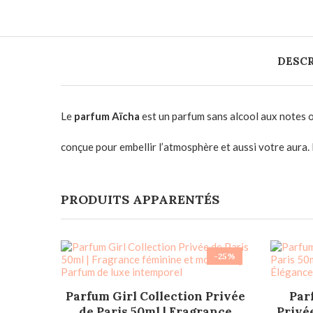
DESCR
Le
parfum Aïcha
est un parfum sans alcool aux notes 
conçue pour embellir l’atmosphère et aussi votre aura. 
PRODUITS APPARENTÉS
-25%
AJOUTER AU PANIER
Parfum Girl Collection Privée
Par
de Paris 50ml | Fragrance
Privée