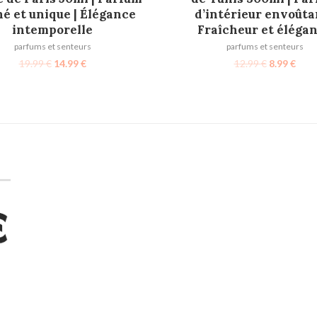
né et unique | Élégance
d’intérieur envoûtan
intemporelle
Fraîcheur et éléga
parfums et senteurs
parfums et senteurs
19.99
€
14.99
€
12.99
€
8.99
€