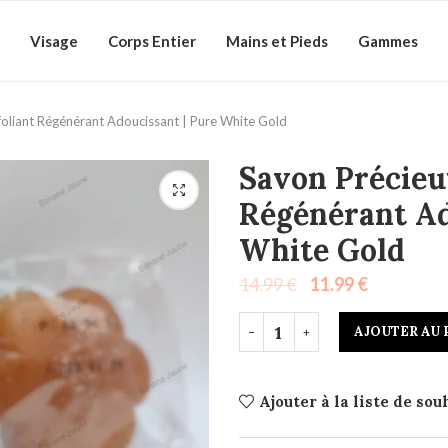
Visage
Corps Entier
Mains et Pieds
Gammes
foliant Régénérant Adoucissant | Pure White Gold
Savon Précieu
Régénérant Ad
White Gold
14.99
€
11.99
€
AJOUTER AU 
Ajouter à la liste de sou