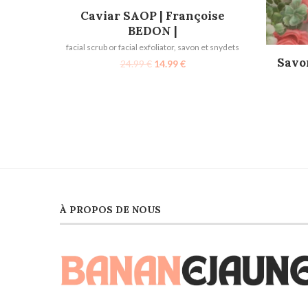
AJOUTER AU PANIER
Caviar SAOP | Françoise
BEDON |
facial scrub or facial exfoliator
,
savon et snydets
Savo
24.99
€
14.99
€
À PROPOS DE NOUS