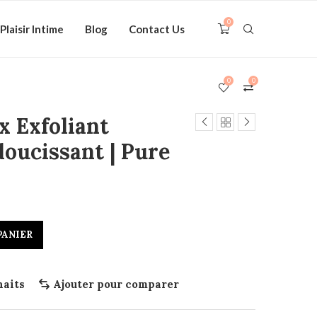
0
Plaisir Intime
Blog
Contact Us
0
0
x Exfoliant
oucissant | Pure
PANIER
haits
Ajouter pour comparer