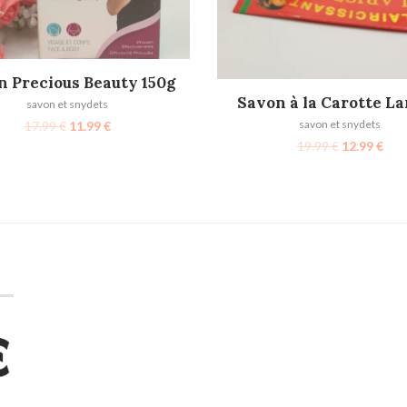
AJOUTER AU PANIER
n Precious Beauty 150g
AJOUTER AU PANIER
Savon à la Carotte La
savon et snydets
savon et snydets
17.99
€
11.99
€
19.99
€
12.99
€