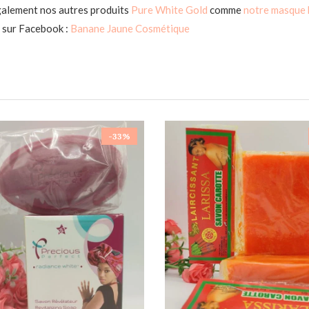
galement nos autres produits
Pure White Gold
comme
notre masque
 sur Facebook :
Banane Jaune Cosmétique
-33%