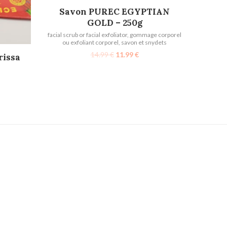
AJOUTER AU PANIER
Savon PUREC EGYPTIAN
GOLD – 250g
facial scrub or facial exfoliator
,
gommage corporel
ou exfoliant corporel
,
savon et snydets
14.99
€
11.99
€
rissa