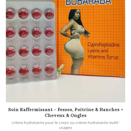
LIRE LA SUITE
Soin Raffermissant – Fesses, Poitrine & Hanches +
Cheveux & Ongles
L
crème hydratante pour le corps ou crème hydratante multi-
usages