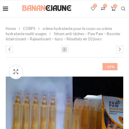
0
0
0
Home
CORPS
crème hydratante pour le corps ou crème
hydratante multi-usages
Sérum anti-tâches – Paw Paw – Booster
éclaircissant – Rajeunissant – 6pcs – Résultats en 10 jours
-33%