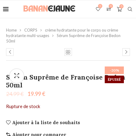
0
0
0
Home
CORPS
crème hydratante pour le corps ou crème
hydratante multi-usages
Sérum Suprême de Françoise Bedon
50ml
-20%
Sérum Suprême de Françoise Bedon
ÉPUISÉ
50ml
24.99
€
19.99
€
Rupture de stock
Ajouter à la liste de souhaits
Ajouter pour comparer