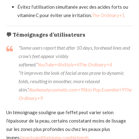
Évitez l’utilisation simultanée avec des acides forts ou
vitamine C pour éviter une irritation.
The Ordinary
+1
💬 Témoignages d’utilisateurs
“Some users report that after 10 days, forehead lines and
crow’s feet appear visibly
softened.”
YouTube
+4
InStyle
+4
The Ordinary
+4
“It improves the look of facial areas prone to dynamic
folds, resulting in smoother, more relaxed
skin.”
diasbeautycosmetic.com
+9
Skin Pop Essentiel
+9
The
Ordinary
+9
Un témoignage souligne que l’effet peut varier selon
l’épaisseur de la peau, certains constatant moins de lissage
sur les zones plus profondes ou chez les peaux plus
jeunes.
beautyandthebiome.com
Netmeds