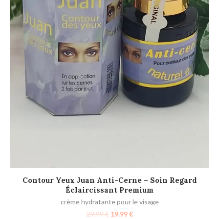
AJOUTER AU PANIER
Contour Yeux Juan Anti-Cerne – Soin Regard
Éclaircissant Premium
crème hydratante pour le visage
29.99
€
19.99
€