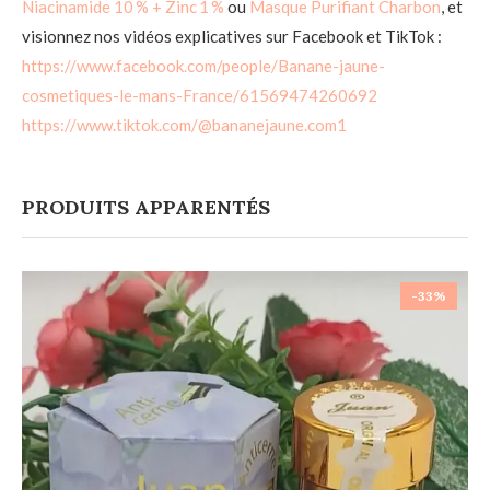
Niacinamide 10 % + Zinc 1 %
ou
Masque Purifiant Charbon
, et
visionnez nos vidéos explicatives sur Facebook et TikTok :
https://www.facebook.com/people/Banane-jaune-
cosmetiques-le-mans-France/61569474260692
https://www.tiktok.com/@bananejaune.com1
PRODUITS APPARENTÉS
-33%