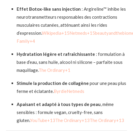
Effet Botox-like sans injection
: Argireline™ inhibe les
neurotransmetteurs responsables des contractions
musculaires cutanées, atténuant ainsi les rides
d’expression.
Wikipedia
+15
Netmeds
+15
beautyandthebiom
Family
+4
Hydratation légère et rafraîchissante
: formulation à
base d’eau, sans huile, alcool ni silicone – parfaite sous
maquillage.
The Ordinary
+1
Stimule la production de collagène
pour une peau plus
ferme et éclatante.
Byrdie
Netmeds
Apaisant et adapté à tous types de peau
, même
sensibles : formule vegan, cruelty-free, sans
gluten.
YouTube
+13
The Ordinary
+13
The Ordinary
+13