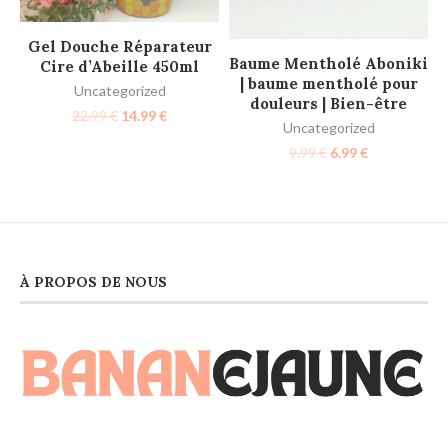
AJOUTER AU PANIER
Gel Douche Réparateur
AJOUTER AU PANIER
Baume Mentholé Aboniki
Cire d’Abeille 450ml
| baume mentholé pour
Uncategorized
douleurs | Bien-être
22.99
€
14.99
€
Uncategorized
9.99
€
6.99
€
À PROPOS DE NOUS