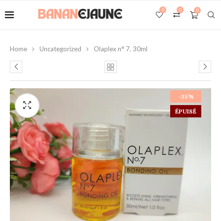
0
0
0
Home
Uncategorized
Olaplex n° 7. 30ml
-35%
ÉPUISÉ