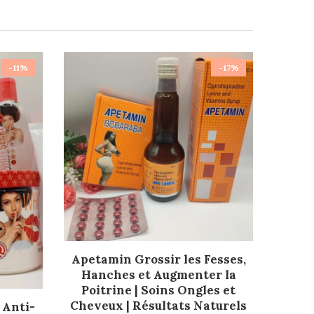
-11%
-17%
AJOUTER AU PANIER
Apetamin Grossir les Fesses,
Hanches et Augmenter la
Poitrine | Soins Ongles et
Cheveux | Résultats Naturels
 Anti-