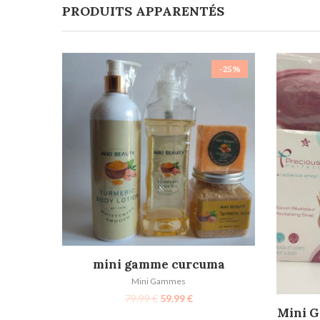
PRODUITS APPARENTÉS
-25%
AJOUTER AU PANIER
mini gamme curcuma
Mini Gammes
79.99
€
59.99
€
Mini G