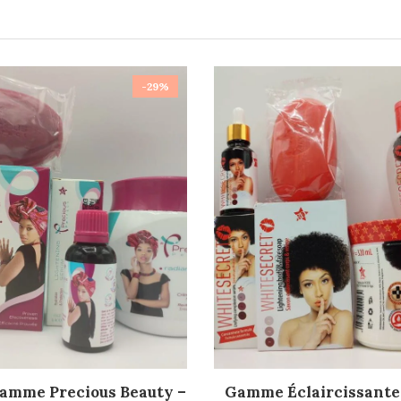
-29%
AJOUTER AU PANIER
AJOUTER AU PANIER
amme Precious Beauty –
Gamme Éclaircissante