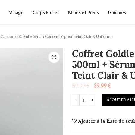
Visage
Corps Entier
Mains et Pieds
Gammes
it Corporel 500ml + Sérum Concentré pour Teint Clair & Uniforme
Coffret Goldie
500ml + Séru
Teint Clair &
59.99
€
39.99
€
AJOUTER AU 
Ajouter à la liste de sou