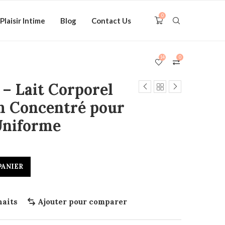
0
Plaisir Intime
Blog
Contact Us
14
0
 – Lait Corporel
m Concentré pour
 Uniforme
PANIER
haits
Ajouter pour comparer