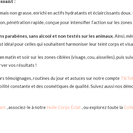
issant
:
ais non grasse, enrichi en actifs hydratants et éclaircissants doux. I
on, pénétration rapide, conçue pour intensifier l’action sur les zones 
s parabènes, sans alcool et non testés sur les animaux
. Ainsi, m
st idéal pour celles qui souhaitent harmoniser leur teint corps et vis
 matin et soir sur les zones ciblées (visage, cou, aisselles), puis sui
rver vos résultats !
urs témoignages, routines du jour et astuces sur notre compte
TikTo
ilité constante et des cosmétiques de qualité. Suivez aussi nos dém
iant
, associez-le à notre
Huile Corps Éclat
, ou explorez toute la
Coll