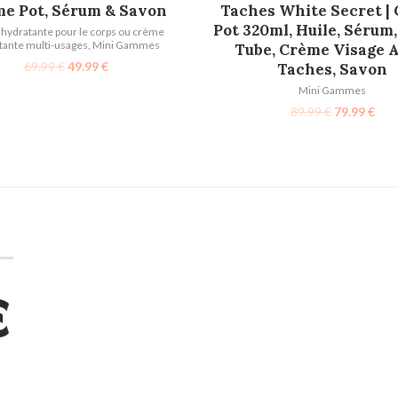
e Pot, Sérum & Savon
Taches White Secret |
Pot 320ml, Huile, Sérum
hydratante pour le corps ou crème
tante multi-usages
,
Mini Gammes
Tube, Crème Visage A
69.99
€
49.99
€
Taches, Savon
Mini Gammes
89.99
€
79.99
€