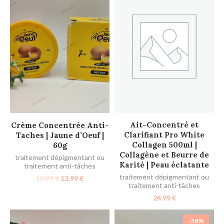
AJOUTER AU PANIER
AJOUTER AU PANIER
Ait-Concentré et
Crème Concentrée Anti-
Clarifiant Pro White
Taches | Jaune d’Oeuf |
Collagen 500ml |
60g
Collagène et Beurre de
traitement dépigmentant ou
Karité | Peau éclatante
traitement anti-tâches
traitement dépigmentant ou
19.99
€
13.99
€
traitement anti-tâches
24.99
€
-38%