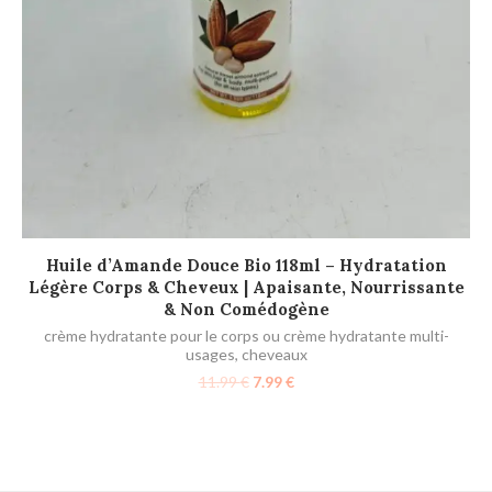
AJOUTER AU PANIER
Huile d’Amande Douce Bio 118ml – Hydratation
Hu
Légère Corps & Cheveux | Apaisante, Nourrissante
& Non Comédogène
crème hydratante pour le corps ou crème hydratante multi-
usages
,
cheveaux
11.99
€
7.99
€