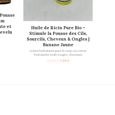
 Pousse
um
te et
AJOUTER AU PANIER
Huile de Ricin Pure Bio –
hevelu
Stimule la Pousse des Cils,
Sourcils, Cheveux & Ongles |
Banane Jaune
crème hydratante pour le corps ou crème
hydratante multi-usages
,
cheveaux
11.99
€
7.99
€