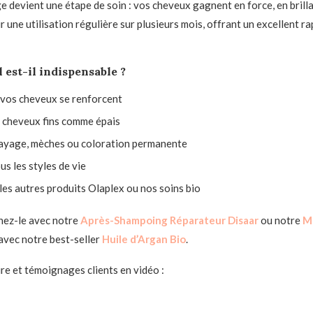
e devient une étape de soin : vos cheveux gagnent en force, en brilla
r une utilisation régulière sur plusieurs mois, offrant un excellent r
est-il indispensable ?
us vos cheveux se renforcent
x cheveux fins comme épais
alayage, mèches ou coloration permanente
us les styles de vie
les autres produits Olaplex ou nos soins bio
inez-le avec notre
Après-Shampoing Réparateur Disaar
ou notre
Ma
 avec notre best-seller
Huile d’Argan Bio
.
re et témoignages clients en vidéo :