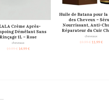
AJOUTER AU PANIER
Huile de Batana pour la
des Cheveux – Sér
Nourrissant, Anti-Chu
AJOUTER AU PANIER
KALA Crème Après-
Réparateur du Cuir C
poing Démêlant Sans
cheveaux
Rinçage 1L – Rose
19.99
€
11.99
€
cheveaux
19.99
€
14.99
€