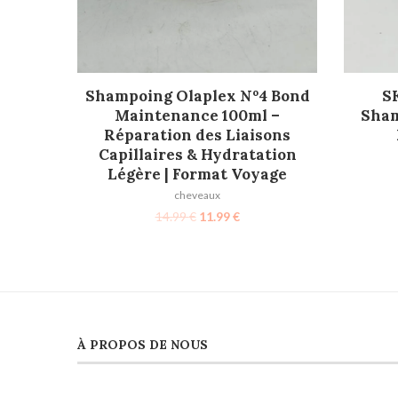
AJOUTER AU PANIER
Shampoing Olaplex Nº4 Bond
S
Maintenance 100ml –
Sham
Réparation des Liaisons
Capillaires & Hydratation
Légère | Format Voyage
cheveaux
14.99
€
11.99
€
À PROPOS DE NOUS