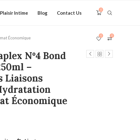
0
Plaisir Intime
Blog
Contact Us
0
0
ormat Économique
aplex Nº4 Bond
250ml –
s Liaisons
Hydratation
mat Économique