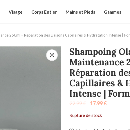
Visage
Corps Entier
Mains et Pieds
Gammes
nce 250ml – Réparation des Liaisons Capillaires & Hydratation Intense | F
Shampoing Ol
Maintenance 
Réparation de
Capillaires & 
Intense | For
22.99
€
17.99
€
Rupture de stock