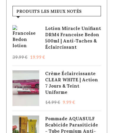
PRODUITS LES MIEUX NOTÉS
Lotion Miracle Unifiant
DRM4 Francoise Bedon
500ml | Anti-Taches &
Éclaircissant
39.99
€
19.99
€
Crème Éclaircissante
CLEAR WHITE | Action
7 Jours & Teint
Uniforme
14.99
€
9.99
€
Pommade AQUASULF
Scabicide Parasiticide
- Tube Premium Anti-