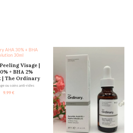
TER AU PANIER
Peeling Visage |
0% + BHA 2%
t | The Ordinary
âge ou soins anti-rides
9.99
€