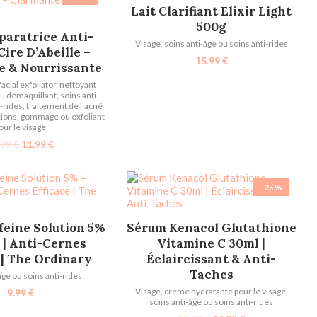
AJOUTER AU PANIER
Lait Clarifiant Elixir Light
500g
TER AU PANIER
paratrice Anti-
Visage
,
soins anti-âge ou soins anti-rides
ire D’Abeille –
15.99
€
te & Nourrissante
facial exfoliator
,
nettoyant
ou démaquillant
,
soins anti-
i-rides
,
traitement de l'acné
tions
,
gommage ou exfoliant
our le visage
.99
€
11.99
€
-25%
TER AU PANIER
AJOUTER AU PANIER
feine Solution 5%
Sérum Kenacol Glutathione
 | Anti-Cernes
Vitamine C 30ml |
 | The Ordinary
Éclaircissant & Anti-
Taches
âge ou soins anti-rides
Visage
,
crème hydratante pour le visage
,
9.99
€
soins anti-âge ou soins anti-rides