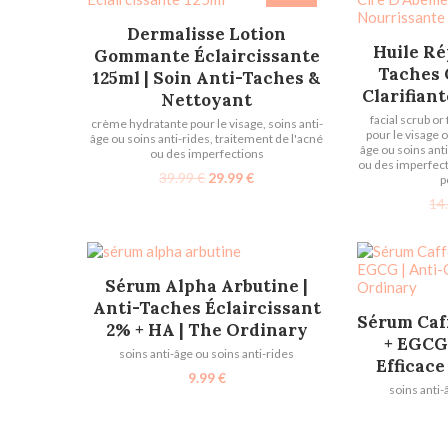
AJOUTER AU PANIER
Dermalisse Lotion
AJOU
Huile Ré
Gommante Éclaircissante
Taches C
125ml | Soin Anti-Taches &
Clarifian
Nettoyant
facial scrub or 
crème hydratante pour le visage
,
soins anti-
pour le visage 
âge ou soins anti-rides
,
traitement de l'acné
âge ou soins ant
ou des imperfections
ou des imperfec
39.99
€
29.99
€
p
14
AJOUTER AU PANIER
Sérum Alpha Arbutine |
Anti-Taches Éclaircissant
AJOU
Sérum Caf
2% + HA | The Ordinary
+ EGCG
soins anti-âge ou soins anti-rides
Efficace
9.99
€
soins anti-