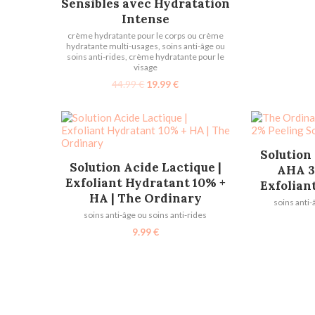
Sensibles avec Hydratation
Intense
crème hydratante pour le corps ou crème
hydratante multi-usages
,
soins anti-âge ou
soins anti-rides
,
crème hydratante pour le
visage
44.99
€
19.99
€
AJOU
Solution 
AJOUTER AU PANIER
Solution Acide Lactique |
AHA 3
Exfoliant Hydratant 10% +
Exfolian
HA | The Ordinary
soins anti-
soins anti-âge ou soins anti-rides
9.99
€