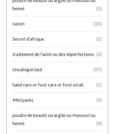
poudre de beauté ou argile ou rhassoul ou
henné
(3)
savon
(33)
Secret d'afrique
(1)
traitement de l'acné ou des imperfections
(3)
Uncategorized
(97)
hand care or foot care or foot scrub
(1)
Mini packs
(3)
poudre de beauté ou argile ou rhassoul ou
henné
(4)