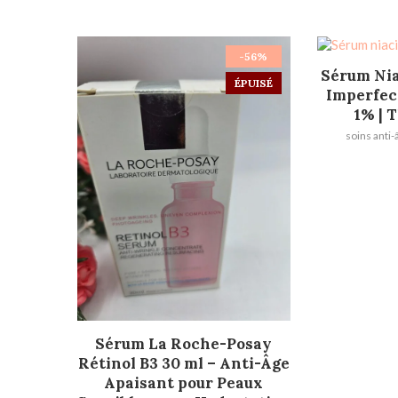
-56%
AJOU
Sérum Nia
ÉPUISÉ
Imperfec
1% | 
soins anti-
LIRE LA SUITE
Sérum La Roche-Posay
Rétinol B3 30 ml – Anti-Âge
Apaisant pour Peaux