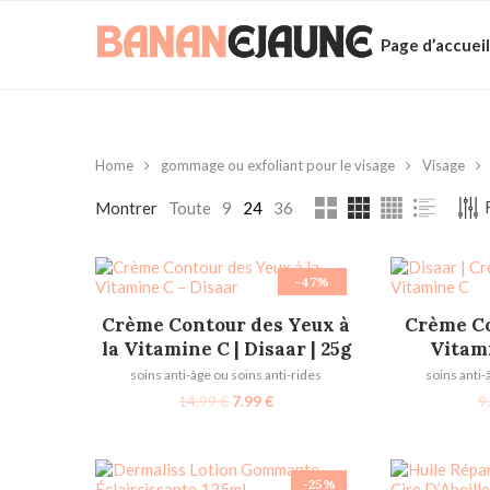
Page d’accueil
Home
gommage ou exfoliant pour le visage
Visage
Montrer
Toute
9
24
36
-47%
ÉPUISÉ
LIRE LA SUITE
LI
Crème Contour des Yeux à
Crème Co
la Vitamine C | Disaar | 25g
Vitami
soins anti-âge ou soins anti-rides
soins anti-
14.99
€
7.99
€
9
-25%