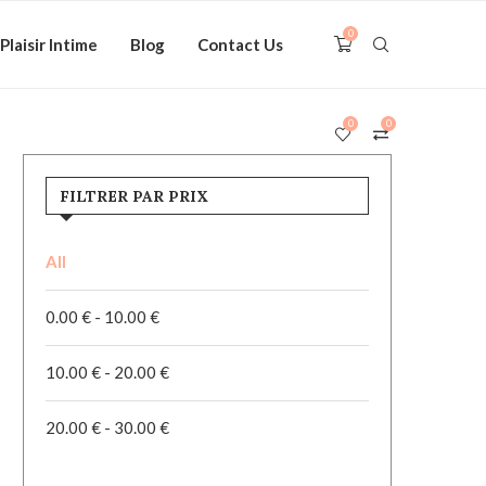
0
Plaisir Intime
Blog
Contact Us
0
0
FILTRER PAR PRIX
All
0.00
€
-
10.00
€
10.00
€
-
20.00
€
20.00
€
-
30.00
€