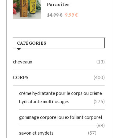
Parasites
14.99
€
9.99
€
CATÉGORIES
cheveaux
(13)
CORPS
(400)
crème hydratante pour le corps ou crème
hydratante multi-usages
(275)
gommage corporel ou exfoliant corporel
(68)
savon et snydets
(57)