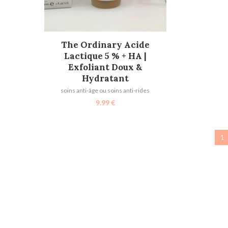
AJOUTER AU PANIER
The Ordinary Acide
Lactique 5 % + HA |
Exfoliant Doux &
Hydratant
soins anti-âge ou soins anti-rides
9.99
€
1