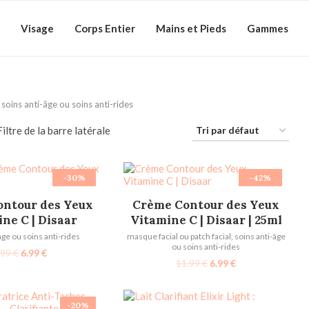
Visage
Corps Entier
Mains et Pieds
Gammes
soins anti-âge ou soins anti-rides
Filtre de la barre latérale
-30%
-42%
ÉPUISÉ
ÉPUISÉ
RE LA SUITE
LIRE LA SUITE
ntour des Yeux
Crème Contour des Yeux
ne C | Disaar
Vitamine C | Disaar | 25ml
âge ou soins anti-rides
masque facial ou patch facial
,
soins anti-âge
ou soins anti-rides
.99
€
6.99
€
11.99
€
6.99
€
-20%