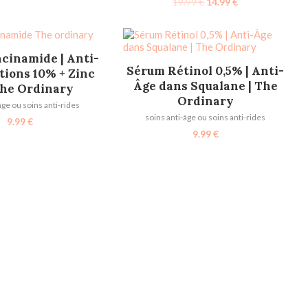
19.99
€
14.99
€
TER AU PANIER
cinamide | Anti-
AJOUTER AU PANIER
Sérum Rétinol 0,5% | Anti-
tions 10% + Zinc
Âge dans Squalane | The
The Ordinary
Ordinary
âge ou soins anti-rides
soins anti-âge ou soins anti-rides
9.99
€
9.99
€