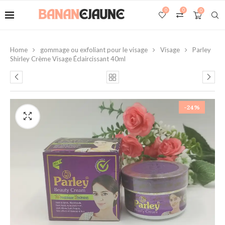
0
0
0
Home
gommage ou exfoliant pour le visage
Visage
Parley
Shirley Crème Visage Éclaircissant 40ml
-24%