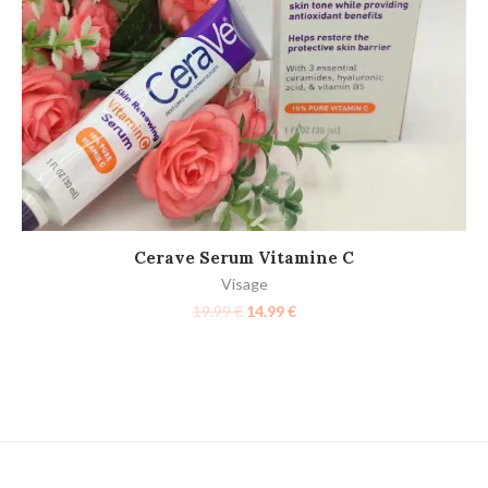
AJOUTER AU PANIER
Cerave Serum Vitamine C
Sk
Visage
19.99
€
14.99
€