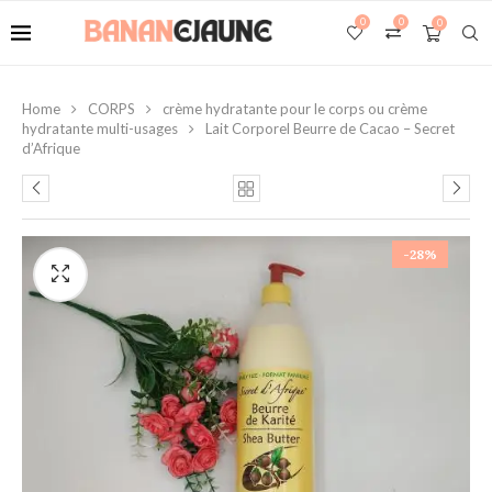
0
0
0
Home
CORPS
crème hydratante pour le corps ou crème
hydratante multi-usages
Lait Corporel Beurre de Cacao – Secret
d’Afrique
-28%