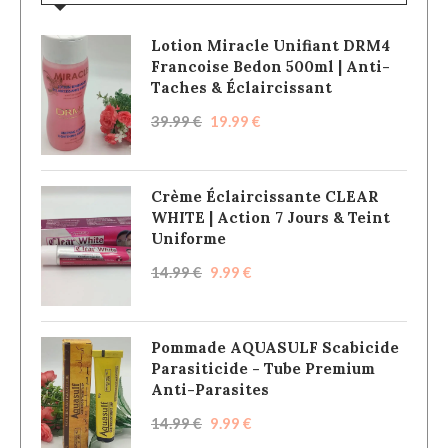
Lotion Miracle Unifiant DRM4
Francoise Bedon 500ml | Anti-
Taches & Éclaircissant
39.99
€
19.99
€
Crème Éclaircissante CLEAR
WHITE | Action 7 Jours & Teint
Uniforme
14.99
€
9.99
€
Pommade AQUASULF Scabicide
Parasiticide - Tube Premium
Anti-Parasites
14.99
€
9.99
€