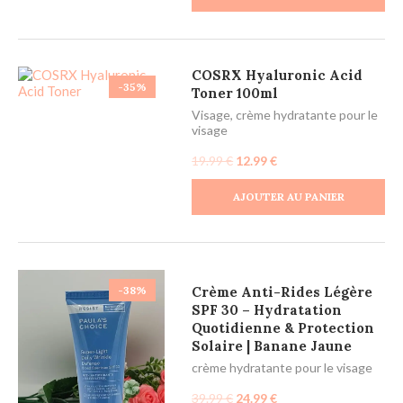
COSRX Hyaluronic Acid
-35%
Toner 100ml
Visage
,
crème hydratante pour le
visage
19.99
€
12.99
€
AJOUTER AU PANIER
Crème Anti-Rides Légère
-38%
SPF 30 – Hydratation
Quotidienne & Protection
Solaire | Banane Jaune
crème hydratante pour le visage
39.99
€
24.99
€