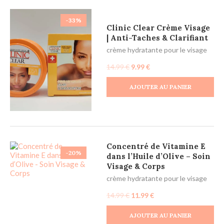
-33%
Clinic Clear Crème Visage
| Anti-Taches & Clarifiant
crème hydratante pour le visage
14.99
€
9.99
€
AJOUTER AU PANIER
Concentré de Vitamine E
-20%
dans l’Huile d’Olive – Soin
Visage & Corps
crème hydratante pour le visage
14.99
€
11.99
€
AJOUTER AU PANIER