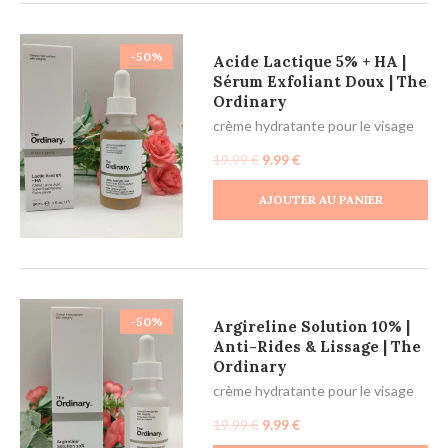
-50%
Acide Lactique 5% + HA |
Sérum Exfoliant Doux | The
Ordinary
crème hydratante pour le visage
19.99
€
9.99
€
AJOUTER AU PANIER
-50%
Argireline Solution 10% |
Anti-Rides & Lissage | The
Ordinary
crème hydratante pour le visage
19.99
€
9.99
€