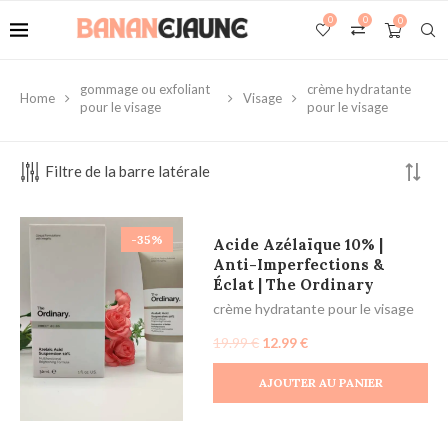
0
0
0
gommage ou exfoliant
crème hydratante
Home
Visage
pour le visage
pour le visage
Filtre de la barre latérale
-35%
Acide Azélaïque 10% |
Anti-Imperfections &
Éclat | The Ordinary
crème hydratante pour le visage
19.99
€
12.99
€
AJOUTER AU PANIER