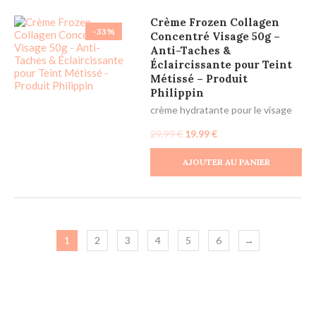
Crème Frozen Collagen
-33%
Concentré Visage 50g –
Anti-Taches &
Éclaircissante pour Teint
Métissé – Produit
Philippin
crème hydratante pour le visage
29.99
€
19.99
€
AJOUTER AU PANIER
1
2
3
4
5
6
→