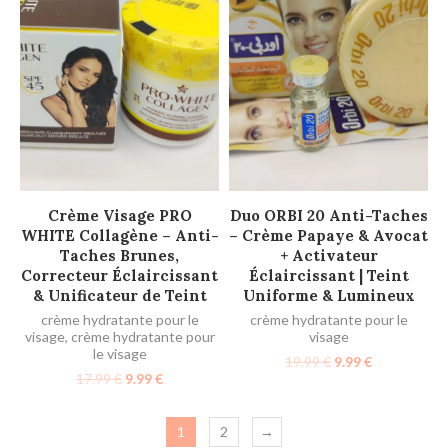
AJOUTER AU PANIER
AJOUTER AU PANIER
Crème Visage PRO
Duo ORBI 20 Anti-Taches
WHITE Collagène – Anti-
– Crème Papaye & Avocat
Taches Brunes,
+ Activateur
Correcteur Éclaircissant
Éclaircissant | Teint
& Unificateur de Teint
Uniforme & Lumineux
crème hydratante pour le
crème hydratante pour le
visage
,
crème hydratante pour
visage
le visage
19.99
€
9.99
€
17.99
€
9.99
€
1
2
→