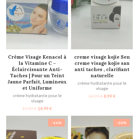
AJOUTER AU PANIER
AJOUTER AU PANIER
Crème Visage Kenacol à
creme visage kojie Sen
la Vitamine C –
creme visage kojie san
Éclaircissante Anti-
anti taches , clarifiant
Taches | Pour un Teint
naturelle
Jaune Parfait, Lumineux
crème hydratante pour le
et Uniforme
visage
crème hydratante pour le
14.99
€
8.99
€
visage
19.99
€
14.99
€
-44%
-50%