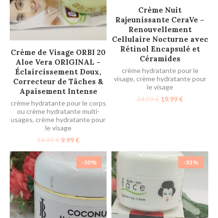
AJOUTER AU PANIER
Crème Nuit
Rajeunissante CeraVe –
Renouvellement
Cellulaire Nocturne avec
Rétinol Encapsulé et
AJOUTER AU PANIER
Crème de Visage ORBI 20
Céramides
Aloe Vera ORIGINAL –
crème hydratante pour le
Éclaircissement Doux,
visage
,
crème hydratante pour
Correcteur de Tâches &
le visage
Apaisement Intense
34.99
€
19.99
€
crème hydratante pour le corps
ou crème hydratante multi-
usages
,
crème hydratante pour
le visage
14.99
€
9.99
€
-20%
-33%