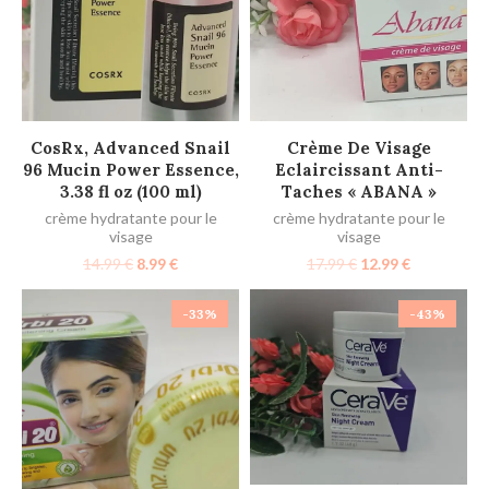
AJOUTER AU PANIER
AJOUTER AU PANIER
CosRx, Advanced Snail
Crème De Visage
96 Mucin Power Essence,
Eclaircissant Anti-
3.38 fl oz (100 ml)
Taches « ABANA »
crème hydratante pour le
crème hydratante pour le
visage
visage
14.99
€
8.99
€
17.99
€
12.99
€
-33%
-43%