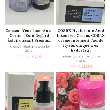
AJOUTER AU PANIER
AJOUTER AU PANIER
Contour Yeux Juan Anti-
COSRX Hyaluronic Acid
Cerne – Soin Regard
Intensive Cream, COSRX
Éclaircissant Premium
creme intense à l’acide
hyaluronique tres
crème hydratante pour le
hydratant
visage
crème hydratante pour le
29.99
€
19.99
€
visage
17.99
€
12.99
€
-40%
-28%