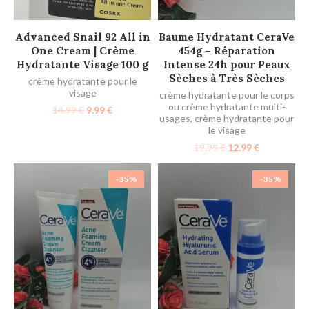
AJOUTER AU PANIER
AJOUTER AU PANIER
Advanced Snail 92 All in
Baume Hydratant CeraVe
One Cream | Crème
454g – Réparation
Hydratante Visage 100 g
Intense 24h pour Peaux
Sèches à Très Sèches
crème hydratante pour le
visage
crème hydratante pour le corps
ou crème hydratante multi-
14.99
€
9.99
€
usages
,
crème hydratante pour
le visage
19.99
€
12.99
€
-35%
-35%