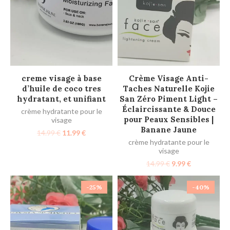
AJOUTER AU PANIER
AJOUTER AU PANIER
creme visage à base
Crème Visage Anti-
d’huile de coco tres
Taches Naturelle Kojie
hydratant, et unifiant
San Zéro Piment Light –
Éclaircissante & Douce
crème hydratante pour le
pour Peaux Sensibles |
visage
Banane Jaune
14.99
€
11.99
€
crème hydratante pour le
visage
14.99
€
9.99
€
-25%
-40%