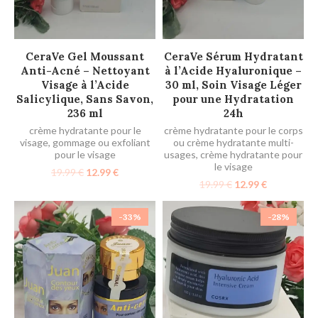
AJOUTER AU PANIER
AJOUTER AU PANIER
CeraVe Gel Moussant
CeraVe Sérum Hydratant
Anti-Acné – Nettoyant
à l’Acide Hyaluronique –
Visage à l’Acide
30 ml, Soin Visage Léger
Salicylique, Sans Savon,
pour une Hydratation
236 ml
24h
crème hydratante pour le
crème hydratante pour le corps
visage
,
gommage ou exfoliant
ou crème hydratante multi-
pour le visage
usages
,
crème hydratante pour
le visage
19.99
€
12.99
€
19.99
€
12.99
€
-33%
-28%