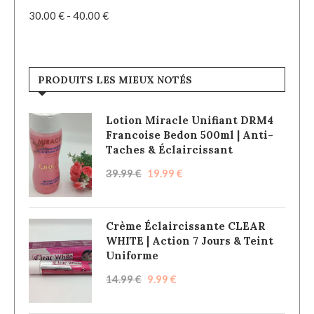
30.00
€
-
40.00
€
PRODUITS LES MIEUX NOTÉS
Lotion Miracle Unifiant DRM4
Francoise Bedon 500ml | Anti-
Taches & Éclaircissant
39.99
€
19.99
€
Crème Éclaircissante CLEAR
WHITE | Action 7 Jours & Teint
Uniforme
14.99
€
9.99
€