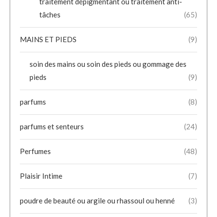
traitement dépigmentant ou traitement anti-
tâches
(65)
MAINS ET PIEDS
(9)
soin des mains ou soin des pieds ou gommage des
pieds
(9)
parfums
(8)
parfums et senteurs
(24)
Perfumes
(48)
Plaisir Intime
(7)
poudre de beauté ou argile ou rhassoul ou henné
(3)