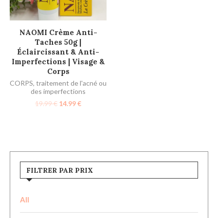
AJOUTER AU PANIER
NAOMI Crème Anti-
Taches 50g |
Éclaircissant & Anti-
Imperfections | Visage &
Corps
CORPS
,
traitement de l'acné ou
des imperfections
19.99
€
14.99
€
FILTRER PAR PRIX
All