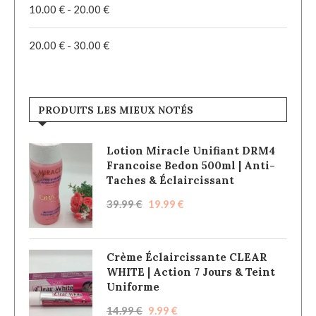
10.00
€
-
20.00
€
20.00
€
-
30.00
€
PRODUITS LES MIEUX NOTÉS
Lotion Miracle Unifiant DRM4
Francoise Bedon 500ml | Anti-
Taches & Éclaircissant
39.99
€
19.99
€
Crème Éclaircissante CLEAR
WHITE | Action 7 Jours & Teint
Uniforme
14.99
€
9.99
€