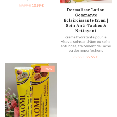
17.99
€
10.99
€
AJOUTER AU PANIER
Dermalisse Lotion
Gommante
Éclaircissante 125ml |
Soin Anti-Taches &
Nettoyant
crème hydratante pour le
visage
,
soins anti-âge ou soins
anti-rides
,
traitement de l'acné
ou des imperfections
39.99
€
29.99
€
-25%