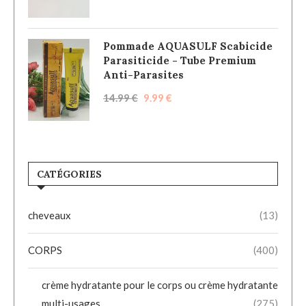
Pommade AQUASULF Scabicide
Parasiticide - Tube Premium
Anti-Parasites
14.99
€
9.99
€
CATÉGORIES
cheveaux
(13)
CORPS
(400)
crème hydratante pour le corps ou crème hydratante
multi-usages
(275)