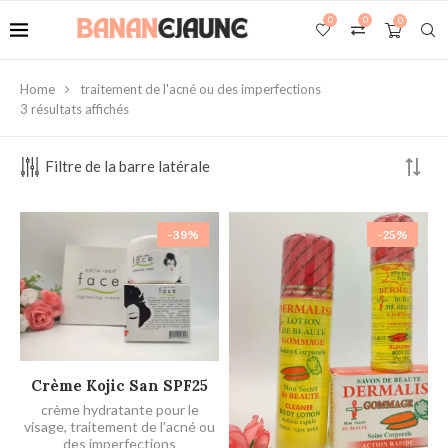
0
0
0
Home
traitement de l'acné ou des imperfections
3 résultats affichés
Filtre de la barre latérale
-39%
-25%
AJOUTER AU PANIER
Crème Kojic San SPF25
crème hydratante pour le
visage
,
traitement de l'acné ou
des imperfections