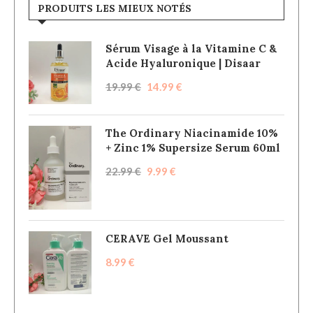
PRODUITS LES MIEUX NOTÉS
Sérum Visage à la Vitamine C &
Acide Hyaluronique | Disaar
19.99
€
14.99
€
The Ordinary Niacinamide 10%
+ Zinc 1% Supersize Serum 60ml
22.99
€
9.99
€
CERAVE Gel Moussant
8.99
€