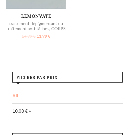
AJOUTER AU PANIER
LEMONVATE
traitement dépigmentant ou
traitement anti-tâches
,
CORPS
14.99
€
11.99
€
FILTRER PAR PRIX
All
10.00
€
+