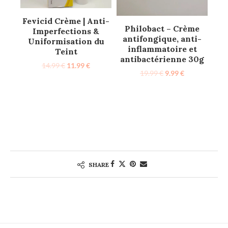
Fevicid Crème | Anti-
Philobact – Crème
Imperfections &
antifongique, anti-
Uniformisation du
inflammatoire et
Teint
antibactérienne 30g
14.99
€
11.99
€
19.99
€
9.99
€
SHARE