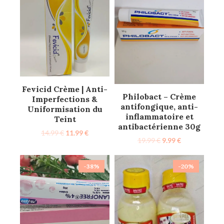
Fevicid Crème | Anti-
Philobact – Crème
Imperfections &
antifongique, anti-
Uniformisation du
inflammatoire et
Teint
antibactérienne 30g
14.99
€
11.99
€
19.99
€
9.99
€
-38%
-20%