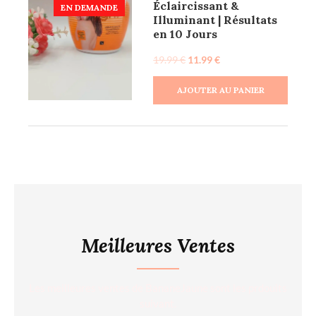
Éclaircissant &
EN DEMANDE
Illuminant | Résultats
en 10 Jours
19.99
€
11.99
€
AJOUTER AU PANIER
Meilleures Ventes
Les meilleures ventes de BananeJaune sont les prdouits
suivant.