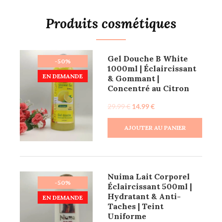
Produits cosmétiques
Gel Douche B White
-50%
1000ml | Éclaircissant
EN DEMANDE
& Gommant |
Concentré au Citron
29.99
€
14.99
€
AJOUTER AU PANIER
Nuima Lait Corporel
-50%
Éclaircissant 500ml |
Hydratant & Anti-
EN DEMANDE
Taches | Teint
Uniforme