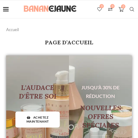
0
0
0
Accueil
PAGE D’ACCUEIL
L'AUDACE
JUSQU'À 30% DE
D'ÊTRE SOI
RÉDUCTION
NOUVELLES
OFFRES
ACHETEZ
MAINTENANT
SPÉCIALES