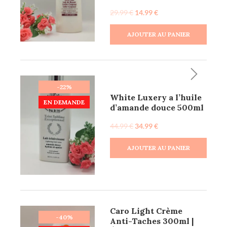
29.99
€
14.99
€
AJOUTER AU PANIER
-22%
White Luxery a l’huile
EN DEMANDE
d’amande douce 500ml
44.99
€
34.99
€
AJOUTER AU PANIER
Caro Light Crème
-40%
Anti-Taches 300ml |