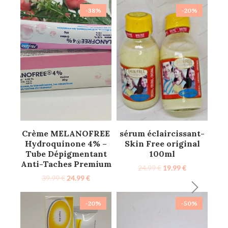
-38%
-20%
Crème MELANOFREE
sérum éclaircissant-
Hydroquinone 4% –
Skin Free original
Tube Dépigmentant
100ml
Anti-Taches Premium
24.99
€
19.99
€
39.99
€
24.99
€
-20%
-50%