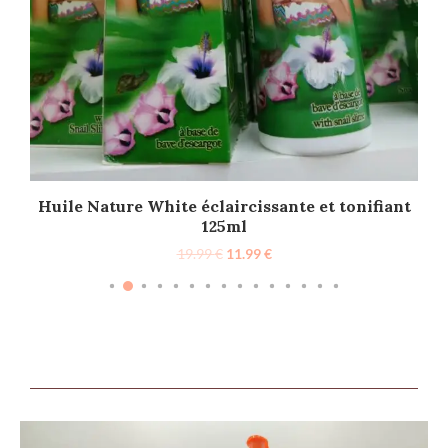
Huile Nature White éclaircissante et tonifiant
3p
125ml
19.99
€
11.99
€
0
sses