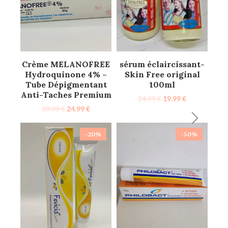
Crème MELANOFREE
sérum éclaircissant-
Hydroquinone 4% –
Skin Free original
Tube Dépigmentant
100ml
Anti-Taches Premium
24.99
€
19.99
€
39.99
€
24.99
€
-20%
-50%